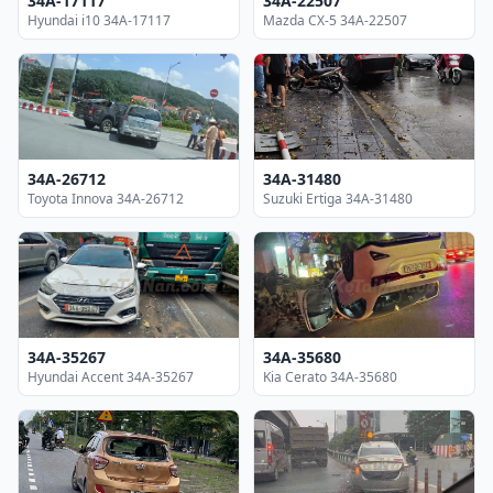
34A-17117
34A-22507
Hyundai i10 34A-17117
Mazda CX-5 34A-22507
34A-26712
34A-31480
Toyota Innova 34A-26712
Suzuki Ertiga 34A-31480
34A-35267
34A-35680
Hyundai Accent 34A-35267
Kia Cerato 34A-35680