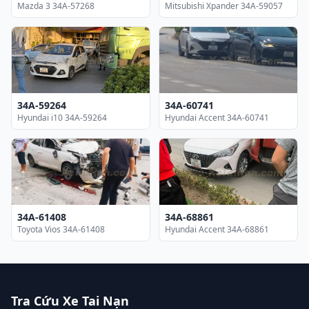
Mazda 3 34A-57268
Mitsubishi Xpander 34A-59057
34A-59264
34A-60741
Hyundai i10 34A-59264
Hyundai Accent 34A-60741
34A-61408
34A-68861
Toyota Vios 34A-61408
Hyundai Accent 34A-68861
Tra Cứu Xe Tai Nạn