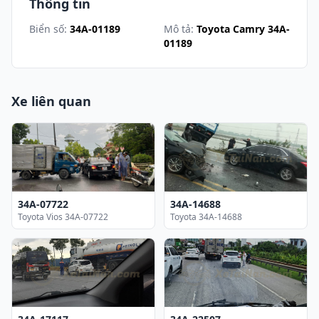
Thông tin
Biển số:
34A-01189
Mô tả:
Toyota Camry 34A-
01189
Xe liên quan
34A-07722
34A-14688
Toyota Vios 34A-07722
Toyota 34A-14688