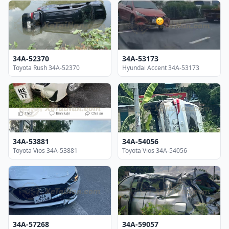
34A-52370
34A-53173
Toyota Rush 34A-52370
Hyundai Accent 34A-53173
34A-53881
34A-54056
Toyota Vios 34A-53881
Toyota Vios 34A-54056
34A-57268
34A-59057